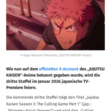
© Gege Akutami/Shueisha, JUJUTSU KAISEN Project
Wie nun auf dem
offiziellen X-Account
des „JUJUTSU
KAISEN“-Anime bekannt gegeben wurde, wird die
dritte Staffel im Januar 2026 japanische TV-
Premiere feiern.
Die kommende dritte Staffel trägt den Titel „Jujutsu
Kaisen Season 3: The Culling Game Part 1″ (jap.:
„Shimetsu Kaiyū Zenpen“) und wird den „Culling