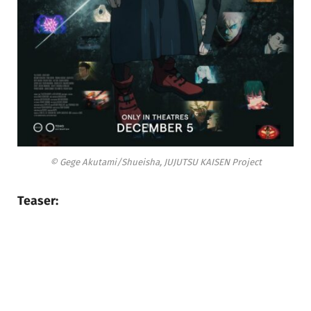
© Gege Akutami/Shueisha, JUJUTSU KAISEN Project
Teaser: