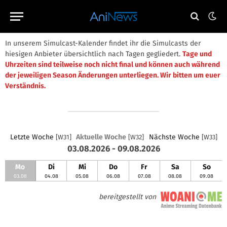
In unserem Simulcast-Kalender findet ihr die Simulcasts der
hiesigen Anbieter übersichtlich nach Tagen gegliedert.
Tage und
Uhrzeiten sind teilweise noch nicht final und können auch während
der jeweiligen Season Änderungen unterliegen. Wir bitten um euer
Verständnis.
Letzte Woche
Aktuelle Woche
Nächste Woche
[W31]
[W32]
[W33]
03.08.2026 - 09.08.2026
Mo
Di
Mi
Do
Fr
Sa
So
03.08
04.08
05.08
06.08
07.08
08.08
09.08
bereitgestellt von