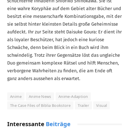
schüchterne Inhaberin Shioriko Shinokawa. Sie ist
eine wahre Koryphäe auf dem Gebiet alter Bücher und
besitzt eine messerscharfe Kombinationsgabe, mit der
sie selbst hinter kleinsten Details große Geheimnisse
aufdeckt. Ihr zur Seite steht Daisuke Goura: Er dient ihr
als loyaler Beschützer, hat jedoch eine kuriose
Schwäche, denn beim Blick in ein Buch wird ihm
schwindelig. Trotz ihrer Gegensätze löst das ungleiche
Duo gemeinsam komplexe Rätsel und hilft Menschen,
verborgene Wahrheiten zu finden, die am Ende oft
ganz anders aussehen als erwartet.
Anime
Anime News
Anime-Adaption
The Case Files of Biblia Bookstore
Trailer
Visual
Interessante
Beiträge