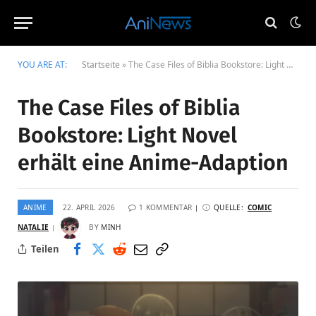
YOU ARE AT:
Startseite
»
The Case Files of Biblia Bookstore: Light Novel erhält eine Anime-Adaption
The Case Files of Biblia
Bookstore: Light Novel
erhält eine Anime-Adaption
ANIME
22. APRIL 2026
1 KOMMENTAR
QUELLE:
COMIC
NATALIE
BY
MINH
Teilen