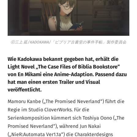
ⓒ三上 延/KADOKAWA/「ビブリア古書堂の事件手帖」製作委員会
Wie Kadokawa bekannt gegeben hat, erhält die
Light Novel „The Case Files of Biblia Bookstore“
von En Mikami eine Anime-Adaption.
Passend dazu
hat man einen ersten Trailer und Visual
veröffentlicht.
Mamoru Kanbe („The Promised Neverland“) führt die
Regie im Studio CloverWorks. Für die
Serienkomposition kümmert sich Toshiya Oono („The
Promised Neverland“), während Jun Nakai
(„NieR:Automata Ver1.1a“) die Charakterdesigns