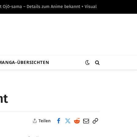
t Ojō-sama – Details zum Anime bekannt + Visual
MANGA-ÜBERSICHTEN
ht
Teilen