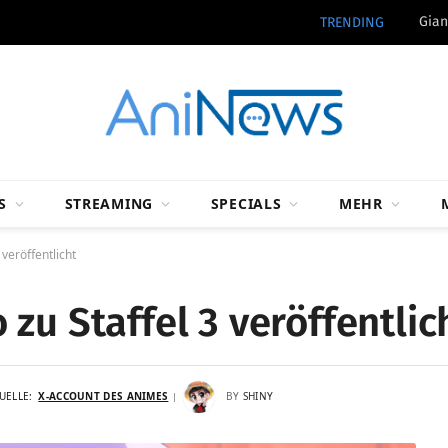
Gian
TRENDING
S
STREAMING
SPECIALS
MEHR
veröffentlicht
zu Staffel 3 veröffentlic
UELLE:
X-ACCOUNT DES ANIMES
BY
SHINY