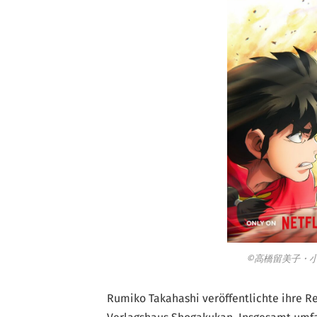
©高橋留美子・小
Rumiko Takahashi veröffentlichte ihre R