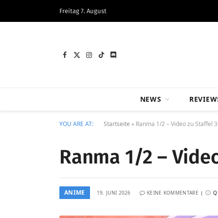
Freitag 7. August
Facebook
X
Instagram
TikTok
Discord
(Twitter)
NEWS
REVIEW
YOU ARE AT:
Startseite
»
Ranma 1/2 – Video zu Staffel 3 
Ranma 1/2 – Video 
ANIME
19. JUNI 2026
KEINE KOMMENTARE
Q