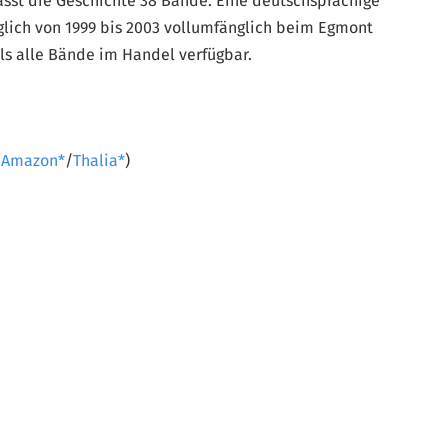
sst die Geschichte 38 Bände. Eine deutschsprachige
glich von 1999 bis 2003 vollumfänglich beim Egmont
ls alle Bände im Handel verfügbar.
/
Amazon
/
Thalia
)