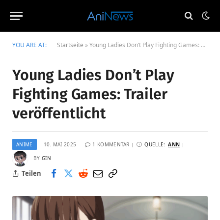
YOU ARE AT:
Startseite
»
Young Ladies Don’t Play Fighting Games: Trailer veröffentlicht
Young Ladies Don’t Play
Fighting Games: Trailer
veröffentlicht
ANIME
10. MAI 2025
1 KOMMENTAR
QUELLE:
ANN
BY
GIN
Teilen