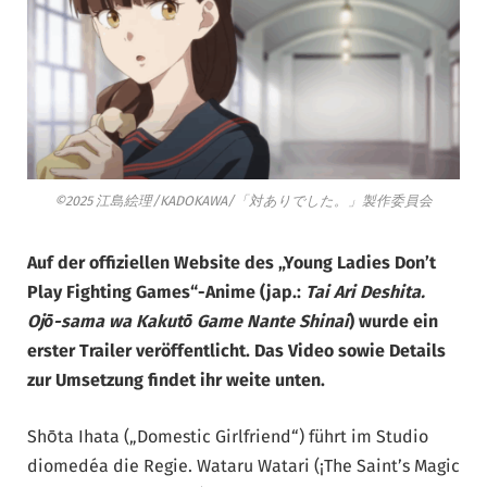
©2025 江島絵理/KADOKAWA/「対ありでした。」製作委員会
Auf der offiziellen Website des „Young Ladies Don’t
Play Fighting Games“-Anime (jap.:
Tai Ari Deshita.
Ojо̄-sama wa Kakutо̄ Game Nante Shinai
) wurde ein
erster Trailer veröffentlicht. Das Video sowie Details
zur Umsetzung findet ihr weite unten.
Shōta Ihata („Domestic Girlfriend“) führt im Studio
diomedéa die Regie. Wataru Watari (¡The Saint’s Magic