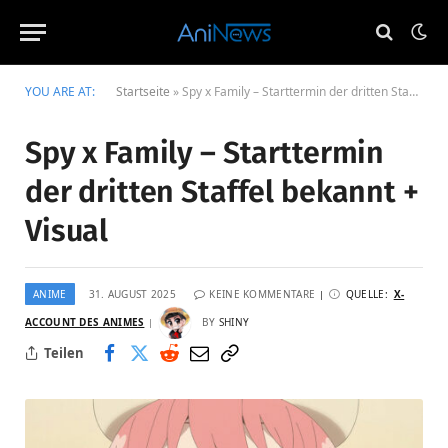
YOU ARE AT:
Startseite
»
Spy x Family – Starttermin der dritten Staffel bekannt + Visual
Spy x Family – Starttermin
der dritten Staffel bekannt +
Visual
ANIME
31. AUGUST 2025
KEINE KOMMENTARE
QUELLE:
X-
ACCOUNT DES ANIMES
BY
SHINY
Teilen