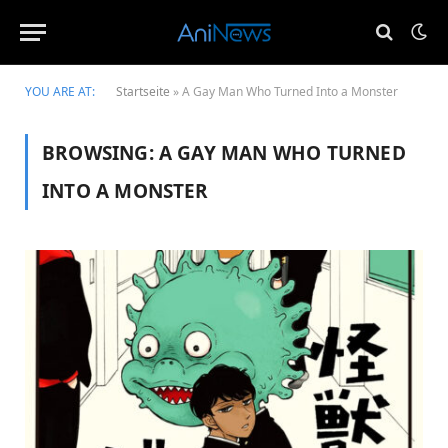
YOU ARE AT:
Startseite
»
A Gay Man Who Turned Into a Monster
BROWSING:
A GAY MAN WHO TURNED
INTO A MONSTER