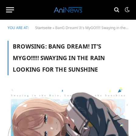
YOU ARE AT:
Startseite
»
BanG Dream! It's MyGO!!!!! Swaying in the Rain Looking for the Sunshine
BROWSING:
BANG DREAM! IT’S
MYGO!!!!! SWAYING IN THE RAIN
LOOKING FOR THE SUNSHINE