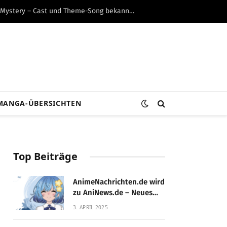
Made in Abyss: Awakening Mystery – Cast und Theme-Song bekannt + Trailer
MANGA-ÜBERSICHTEN
Top Beiträge
AnimeNachrichten.de wird
zu AniNews.de – Neues
Design, gewohnte
3. APRIL 2025
Qualität!