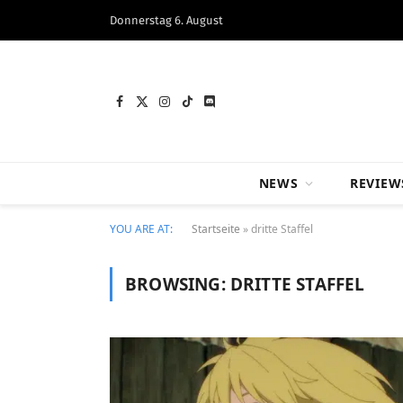
Donnerstag 6. August
Facebook
X
Instagram
TikTok
Discord
(Twitter)
NEWS
REVIEW
YOU ARE AT:
Startseite
»
dritte Staffel
BROWSING:
DRITTE STAFFEL