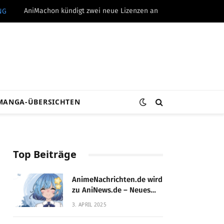
AniMachon kündigt zwei neue Lizenzen an
NG
MANGA-ÜBERSICHTEN
Top Beiträge
AnimeNachrichten.de wird
zu AniNews.de – Neues
Design, gewohnte
3. APRIL 2025
Qualität!