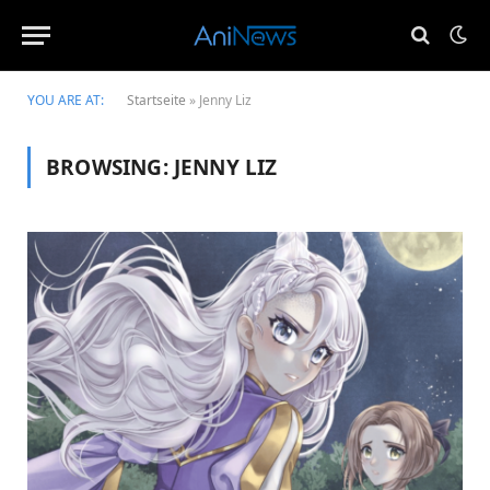
YOU ARE AT:
Startseite
»
Jenny Liz
BROWSING:
JENNY LIZ