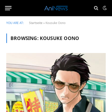
YOU ARE AT:
Startseite
»
Kousuke Oono
BROWSING:
KOUSUKE OONO