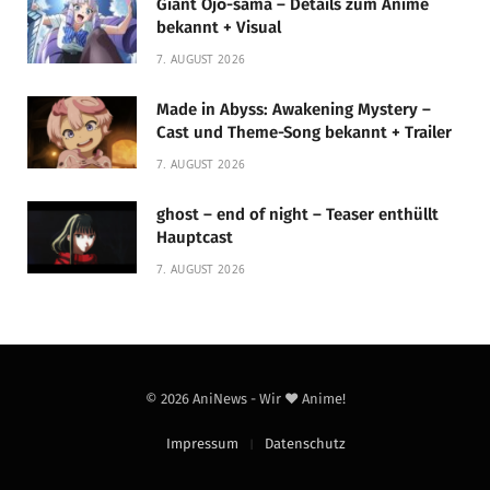
Giant Ojō-sama – Details zum Anime
bekannt + Visual
7. AUGUST 2026
Made in Abyss: Awakening Mystery –
Cast und Theme-Song bekannt + Trailer
7. AUGUST 2026
ghost – end of night – Teaser enthüllt
Hauptcast
7. AUGUST 2026
© 2026 AniNews - Wir ❤️ Anime!
Impressum
Datenschutz