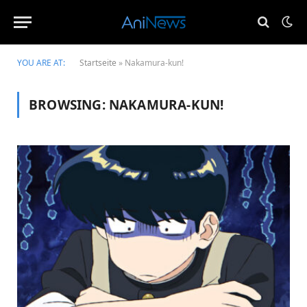
YOU ARE AT:
Startseite
»
Nakamura-kun!
BROWSING:
NAKAMURA-KUN!