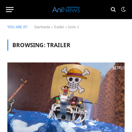
YOU ARE AT:
Startseite
»
Trailer
»
Seite 3
BROWSING:
TRAILER