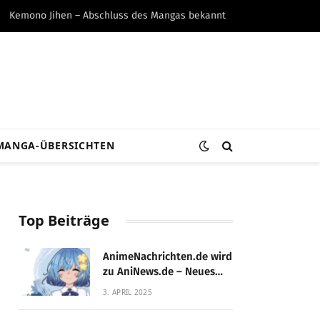
Kemono Jihen – Abschluss des Mangas bekannt
MANGA-ÜBERSICHTEN
Top Beiträge
AnimeNachrichten.de wird
zu AniNews.de – Neues
Design, gewohnte
3. APRIL 2025
Qualität!