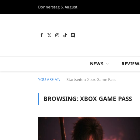
Donnerstag 6. August
Facebook
X
Instagram
TikTok
Discord
(Twitter)
NEWS
REVIEW
YOU ARE AT:
Startseite
»
Xbox Game Pass
BROWSING:
XBOX GAME PASS