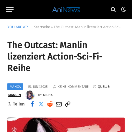
YOU ARE AT:
Startseite
»
The Outcast: Manlin lizenziert Action-Sci-Fi-Reihe
The Outcast: Manlin
lizenziert Action-Sci-Fi-
Reihe
MANGA
15. JUNI 2025
KEINE KOMMENTARE
QUELLE:
MANLIN
BY
MICHA
Teilen