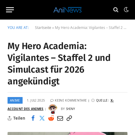
YOU ARE AT:
Startseite
»
My Hero Academia: Vigilantes – Staffel 2 und Simulcast für 2026 angekündigt
My Hero Academia:
Vigilantes – Staffel 2 und
Simulcast für 2026
angekündigt
ANIME
1. JULI 2025
KEINE KOMMENTARE
QUELLE:
X-
ACCOUNT DES ANIMES
BY
SHINY
Teilen