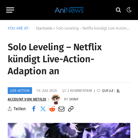
YOU ARE AT:
Startseite
»
Solo Leveling – Netflix kündigt Live-Action-Adaption an
Solo Leveling – Netflix
kündigt Live-Action-
Adaption an
LIVE-ACTION
10. JULI 2025
2 KOMMENTARE
QUELLE:
X-
ACCOUNT VON NETFLIX
BY
SHINY
Teilen