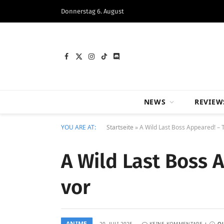
Donnerstag 6. August
Facebook
X
Instagram
TikTok
Discord
(Twitter)
NEWS
REVIEW
YOU ARE AT:
Startseite
»
A Wild Last Boss Appeared! – T
A Wild Last Boss A
vor
ANIME
20. JULI 2025
KEINE KOMMENTARE
Q