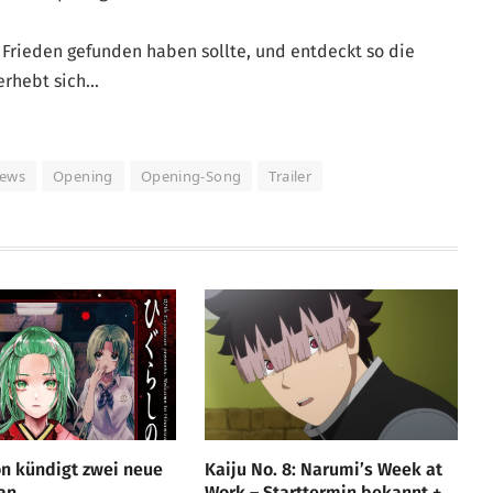
st Frieden gefunden haben sollte, und entdeckt so die
erhebt sich…
ews
Opening
Opening-Song
Trailer
n kündigt zwei neue
Kaiju No. 8: Narumi’s Week at
an
Work – Starttermin bekannt +