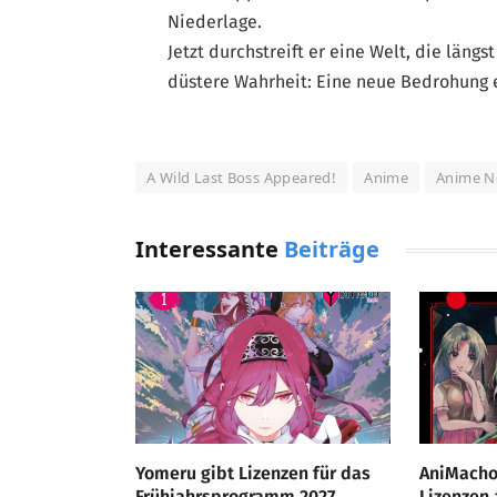
Niederlage.
Jetzt durchstreift er eine Welt, die läng
düstere Wahrheit: Eine neue Bedrohung 
A Wild Last Boss Appeared!
Anime
Anime N
Interessante
Beiträge
Yomeru gibt Lizenzen für das
AniMacho
Frühjahrsprogramm 2027
Lizenzen 