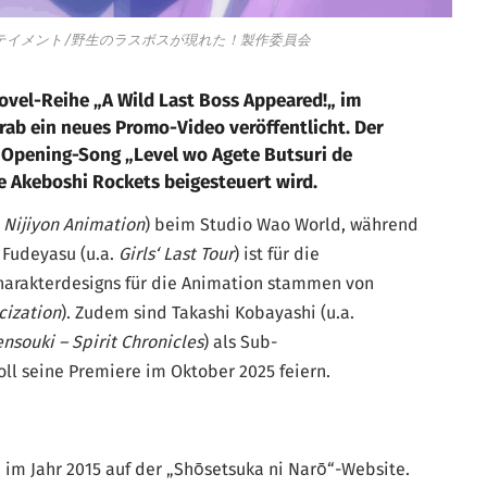
ーテイメント/野生のラスボスが現れた！製作委員会
Novel-Reihe
„
A Wild Last Boss Appeared!
„
im
orab ein neues Promo-Video veröffentlicht. Der
m Opening-Song „Level wo Agete Butsuri de
e Akeboshi Rockets beigesteuert wird.
.
Nijiyon Animation
) beim Studio Wao World, während
 Fudeyasu (u.a.
Girls‘ Last Tour
) ist für die
Charakterdesigns für die Animation stammen von
cization
). Zudem sind Takashi Kobayashi (u.a.
ensouki – Spirit Chronicles
) als Sub-
oll seine Premiere im Oktober 2025 feiern.
 im Jahr 2015 auf der „Shōsetsuka ni Narō“-Website.