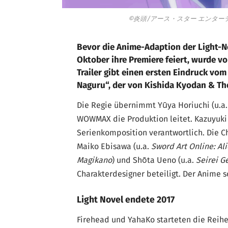
©炎頭/アース・スター エンタ
Bevor die Anime-Adaption der Light-
Oktober ihre Premiere feiert, wurde v
Trailer gibt einen ersten Eindruck vo
Naguru“, der von Kishida Kyodan & Th
Die Regie übernimmt Yūya Horiuchi (u.a
WOWMAX die Produktion leitet. Kazuyuki
Serienkomposition verantwortlich. Die 
Maiko Ebisawa (u.a.
Sword Art Online: Ali
Magikano
) und Shōta Ueno (u.a.
Seirei G
Charakterdesigner beteiligt. Der Anime s
Light Novel endete 2017
Firehead und YahaKo starteten die Reihe