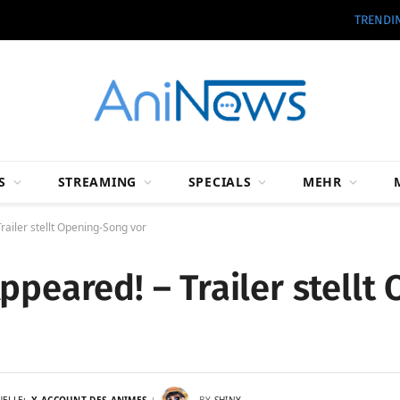
TRENDI
S
STREAMING
SPECIALS
MEHR
railer stellt Opening-Song vor
ppeared! – Trailer stell
UELLE:
X-ACCOUNT DES ANIMES
BY
SHINY