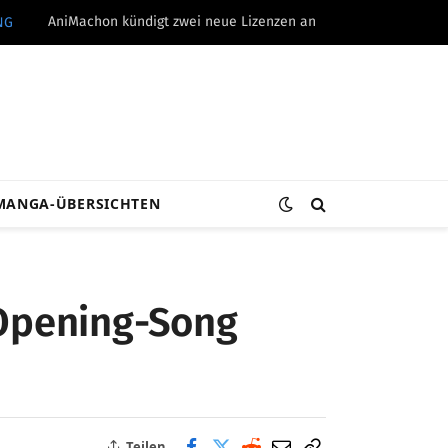
AniMachon kündigt zwei neue Lizenzen an
NG
MANGA-ÜBERSICHTEN
t Opening-Song
Teilen