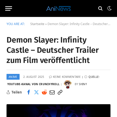
YOU ARE AT:
Startseite
»
Demon Slayer: Infinity Castle – Deutscher Trailer zum Film veröffentlicht
Demon Slayer: Infinity
Castle – Deutscher Trailer
zum Film veröffentlicht
ANIME
2. AUGUST 2025
KEINE KOMMENTARE
QUELLE:
YOUTUBE-KANAL VON CRUNCHYROLL
BY
SHINY
Teilen