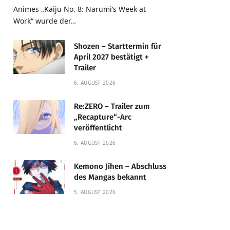
Animes „Kaiju No. 8: Narumi’s Week at
Work“ wurde der…
Shozen – Starttermin für
April 2027 bestätigt +
Trailer
6. AUGUST 2026
Re:ZERO – Trailer zum
„Recapture“-Arc
veröffentlicht
6. AUGUST 2026
Kemono Jihen – Abschluss
des Mangas bekannt
5. AUGUST 2026