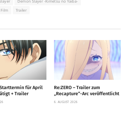
layer
Demon Slayer -Kimetsu no Yaiba-
Film
Trailer
Starttermin für April
Re:ZERO – Trailer zum
tigt + Trailer
„Recapture“-Arc veröffentlicht
26
6. AUGUST 2026