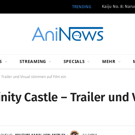
Kaiju No. 8: Nar
TRENDING
S
STREAMING
SPECIALS
MEHR
– Trailer und Visual stimmen auf Film ein
nity Castle – Trailer und
QUELLE:
YOUTUBE-KANAL VON ANIPLEX
BY
SHINY