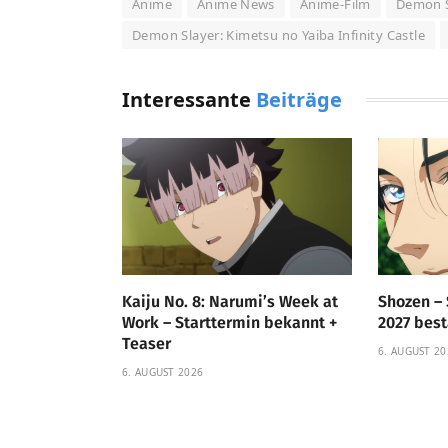
Anime
Anime News
Anime-Film
Demon S
Demon Slayer: Kimetsu no Yaiba Infinity Castle
Interessante
Beiträge
Kaiju No. 8: Narumi’s Week at
Shozen – 
Work – Starttermin bekannt +
2027 bestä
Teaser
6. AUGUST 20
6. AUGUST 2026