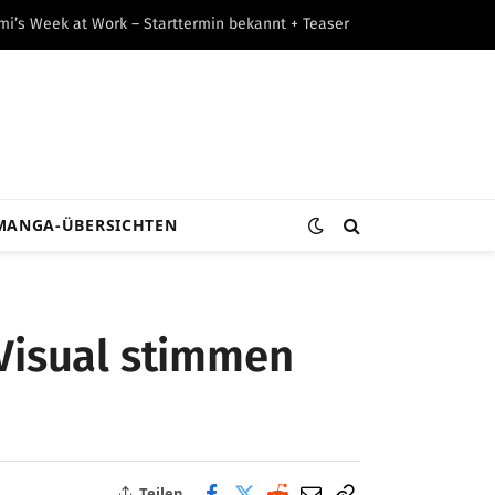
umi’s Week at Work – Starttermin bekannt + Teaser
MANGA-ÜBERSICHTEN
 Visual stimmen
Teilen