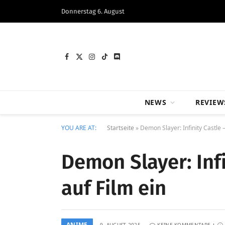
Donnerstag 6. August
Facebook
X
Instagram
TikTok
Discord
(Twitter)
NEWS
REVIEW
YOU ARE AT:
Startseite
»
Demon Slayer: Infinity Castle 
Demon Slayer: Infi
auf Film ein
ANIME
9. AUGUST 2025
KEINE KOMMENTARE