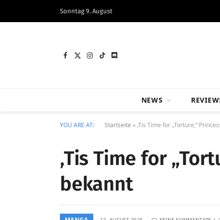
Sonntag 9. August
Facebook
X
Instagram
TikTok
Discord
(Twitter)
NEWS
REVIEW
YOU ARE AT:
Startseite
»
‚Tis Time for „Torture,“ Princ
‚Tis Time for „Tor
bekannt
MANGA
12. AUGUST 2025
KEINE KOMMENTARE