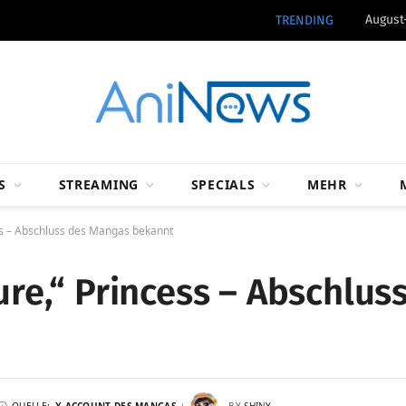
August
TRENDING
S
STREAMING
SPECIALS
MEHR
ess – Abschluss des Mangas bekannt
ture,“ Princess – Abschlu
QUELLE:
X-ACCOUNT DES MANGAS
BY
SHINY