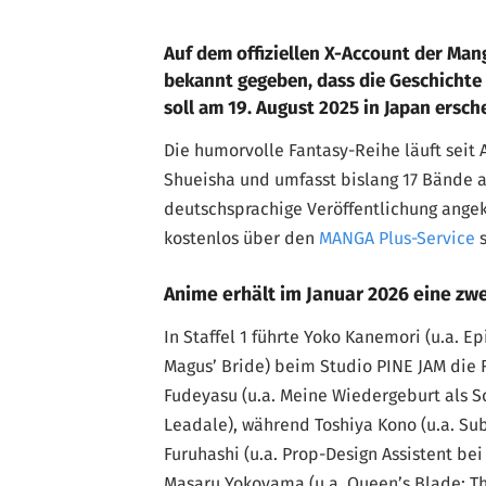
Auf dem offiziellen X-Account der Mang
bekannt gegeben, dass die Geschichte k
soll am 19. August 2025 in Japan ersch
Die humorvolle Fantasy-Reihe läuft seit
Shueisha und umfasst bislang 17 Bände 
deutschsprachige Veröffentlichung angekü
kostenlos über den
MANGA Plus-Service
s
Anime erhält im Januar 2026 eine zwe
In Staffel 1 führte Yoko Kanemori (u.a. E
Magus’ Bride) beim Studio PINE JAM die
Fudeyasu (u.a. Meine Wiedergeburt als Sc
Leadale), während Toshiya Kono (u.a. Su
Furuhashi (u.a. Prop-Design Assistent be
Masaru Yokoyama (u.a. Queen’s Blade: Th