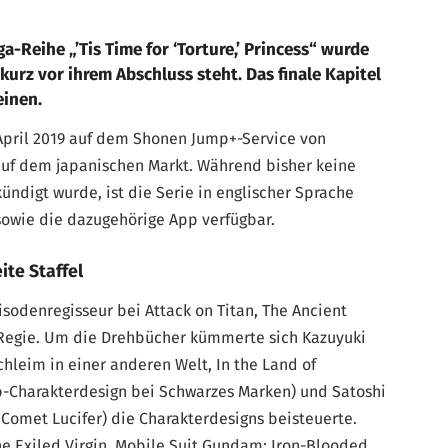
a-Reihe „’Tis Time for ‘Torture,’ Princess“ wurde
urz vor ihrem Abschluss steht. Das finale Kapitel
einen.
 April 2019 auf dem Shonen Jump+-Service von
auf dem japanischen Markt. Während bisher keine
ndigt wurde, ist die Serie in englischer Sprache
owie die dazugehörige App verfügbar.
ite Staffel
pisodenregisseur bei Attack on Titan, The Ancient
 Regie. Um die Drehbücher kümmerte sich Kazuyuki
hleim in einer anderen Welt, In the Land of
b-Charakterdesign bei Schwarzes Marken) und Satoshi
i Comet Lucifer) die Charakterdesigns beisteuerte.
e Exiled Virgin, Mobile Suit Gundam: Iron-Blooded