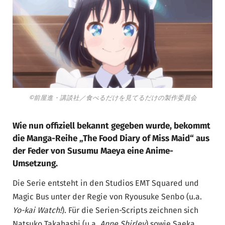
©前屋進・講談社／食べるだけを見てるだけの製作委員会
Wie nun offiziell bekannt gegeben wurde, bekommt
die Manga-Reihe „The Food Diary of Miss Maid“ aus
der Feder von Susumu Maeya eine Anime-
Umsetzung.
Die Serie entsteht in den Studios EMT Squared und
Magic Bus unter der Regie von Ryousuke Senbo (u.a.
Yo-kai Watch!
). Für die Serien-Scripts zeichnen sich
Natsuko Takahashi (u.a.
Anne Shirley
) sowie Saeka