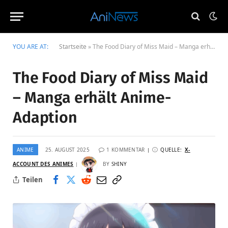
YOU ARE AT:
Startseite
»
The Food Diary of Miss Maid – Manga erhält Anime-Adaption
The Food Diary of Miss Maid
– Manga erhält Anime-
Adaption
ANIME
25. AUGUST 2025
1 KOMMENTAR
QUELLE:
X-
ACCOUNT DES ANIMES
BY
SHINY
Teilen