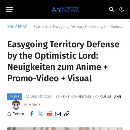
YOU ARE AT:
Startseite
»
Easygoing Territory Defense by the Optimistic Lord: Neuigkeiten zum Anime + Promo-Video + Visual
Easygoing Territory Defense
by the Optimistic Lord:
Neuigkeiten zum Anime +
Promo-Video + Visual
ANIME
29. AUGUST 2025
KEINE KOMMENTARE
QUELLE:
ANN
BY
MITHOS
Teilen