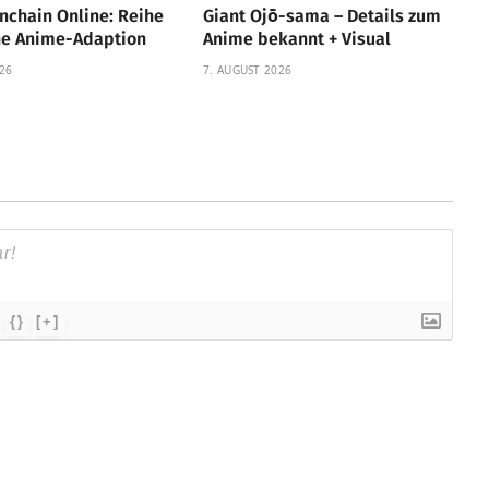
nchain Online: Reihe
Giant Ojō-sama – Details zum
ine Anime-Adaption
Anime bekannt + Visual
26
7. AUGUST 2026
{}
[+]