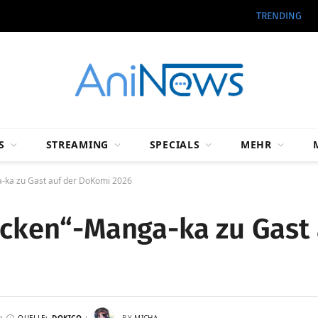
TRENDING
S
STREAMING
SPECIALS
MEHR
a-ka zu Gast auf der DoKomi 2026
licken“-Manga-ka zu Gast 
QUELLE:
DOKICO
BY
MICHA