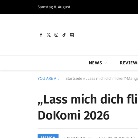
Samstag 8. August
Facebook
X
Instagram
TikTok
Discord
(Twitter)
NEWS
REVIEW
YOU ARE AT:
Startseite
»
„Lass mich dich flicken“-Mang
„Lass mich dich f
DoKomi 2026
MANGA
2. NOVEMBER 2025
KEINE KOMMENTARE