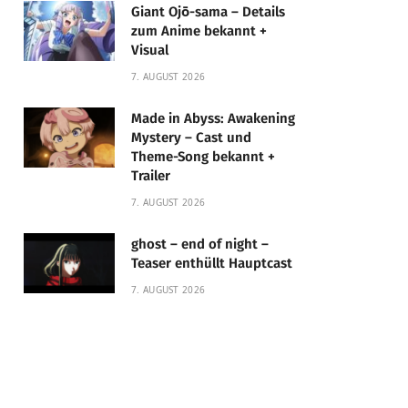
Giant Ojō-sama – Details
zum Anime bekannt +
Visual
7. AUGUST 2026
Made in Abyss: Awakening
Mystery – Cast und
Theme-Song bekannt +
Trailer
7. AUGUST 2026
ghost – end of night –
Teaser enthüllt Hauptcast
7. AUGUST 2026