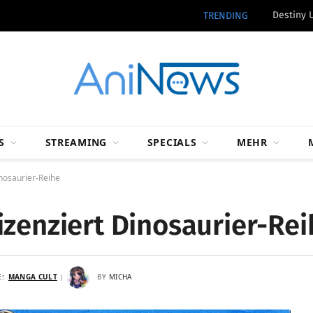
Destiny 
TRENDING
S
STREAMING
SPECIALS
MEHR
nosaurier-Reihe
izenziert Dinosaurier-Rei
E:
MANGA CULT
BY
MICHA