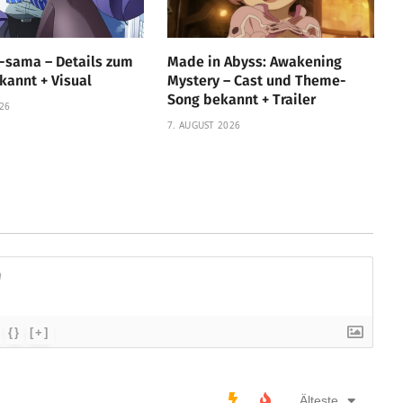
ō-sama – Details zum
Made in Abyss: Awakening
kannt + Visual
Mystery – Cast und Theme-
Song bekannt + Trailer
26
7. AUGUST 2026
{}
[+]
Älteste