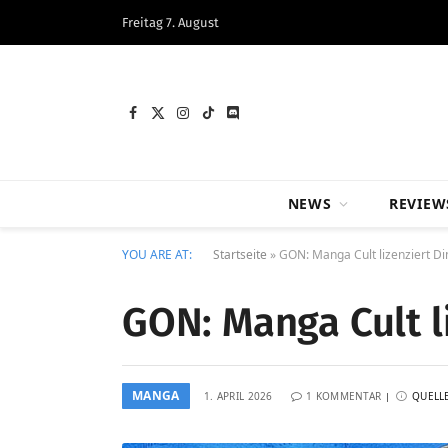
Freitag 7. August
Facebook
X
Instagram
TikTok
Discord
(Twitter)
NEWS
REVIEW
YOU ARE AT:
Startseite
»
GON: Manga Cult lizenziert Di
GON: Manga Cult l
MANGA
1. APRIL 2026
1 KOMMENTAR
QUELL