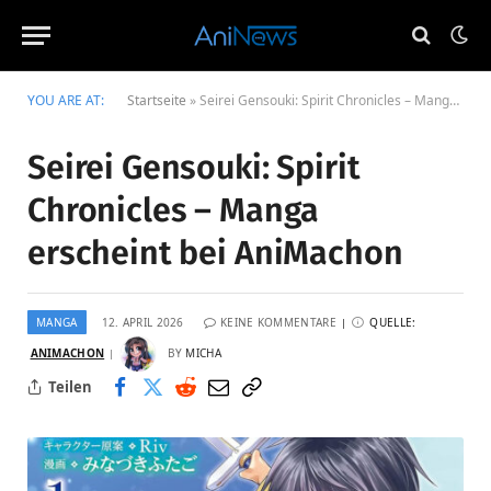
YOU ARE AT:
Startseite
»
Seirei Gensouki: Spirit Chronicles – Manga erscheint bei AniMachon
Seirei Gensouki: Spirit
Chronicles – Manga
erscheint bei AniMachon
MANGA
12. APRIL 2026
KEINE KOMMENTARE
QUELLE:
ANIMACHON
BY
MICHA
Teilen