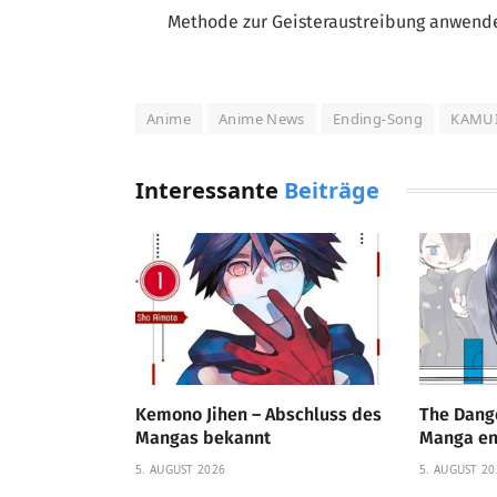
Methode zur Geisteraustreibung anwende
Anime
Anime News
Ending-Song
KAMUI:
Interessante
Beiträge
Kemono Jihen – Abschluss des
The Dange
Mangas bekannt
Manga end
5. AUGUST 2026
5. AUGUST 20