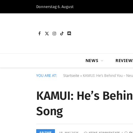
Donnerstag 6. August
Facebook
X
Instagram
TikTok
Discord
(Twitter)
NEWS
REVIEW
YOU ARE AT:
Startseite
»
KAMUI: He’s Behind You – Neu
KAMUI: He’s Behin
Song
ANIME
18. MAI 2026
KEINE KOMMENTARE
Q