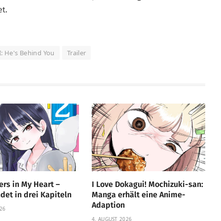
t.
 He's Behind You
Trailer
rs in My Heart –
I Love Dokagui! Mochizuki-san:
et in drei Kapiteln
Manga erhält eine Anime-
Adaption
26
4. AUGUST 2026