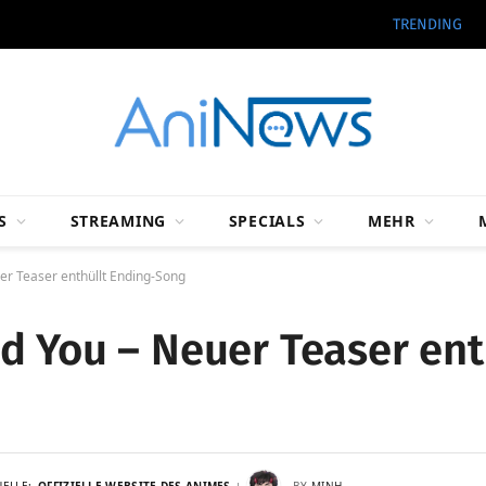
TRENDING
S
STREAMING
SPECIALS
MEHR
er Teaser enthüllt Ending-Song
d You – Neuer Teaser ent
UELLE:
OFFIZIELLE WEBSITE DES ANIMES
BY
MINH