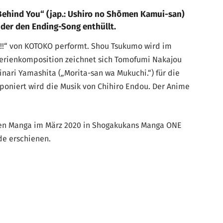
hind You“ (jap.: Ushiro no Shōmen Kamui-san)
 der den Ending-Song enthüllt.
!!“ von KOTOKO performt. Shou Tsukumo wird im
 Serienkomposition zeichnet sich Tomofumi Nakajou
inari Yamashita („Morita-san wa Mukuchi.“) für die
mponiert wird die Musik von Chihiro Endou. Der Anime
den Manga im März 2020 in Shogakukans Manga ONE
de erschienen.