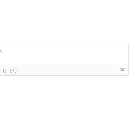
{}
[+]