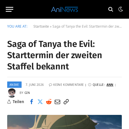
YOU ARE AT:
Startseite
»
Saga of Tanya the Evil: Starttermin der zweiten Staffel bekannt
Saga of Tanya the Evil:
Starttermin der zweiten
Staffel bekannt
ANIME
7. JUNI 2026
KEINE KOMMENTARE
QUELLE:
ANN
BY
GIN
Teilen