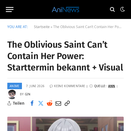
YOU ARE AT:
Startseite
»
The Oblivious Saint Can’t Contain Her Power: Starttermin bekannt + Visual
The Oblivious Saint Can’t
Contain Her Power:
Starttermin bekannt + Visual
ANIME
7. JUNI 2026
KEINE KOMMENTARE
QUELLE:
ANN
BY
GIN
Teilen