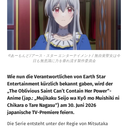
©あーもんど/アース・スター エンターテイメント/ 無自覚聖女は今
日も無意識に力を垂れ流す製作委員会
Wie nun die Verantwortlichen von Earth Star
Entertainment kürzlich bekannt gaben, wird der
„The Oblivious Saint Can’t Contain Her Power“-
Anime (jap.: „Mujikaku Seijo wa Kyō mo Muishiki ni
Chikara o Tare Nagasu“) am 30. Juni 2026
japanische TV-Premiere feiern.
Die Serie entsteht unter der Regie von Mitsutaka