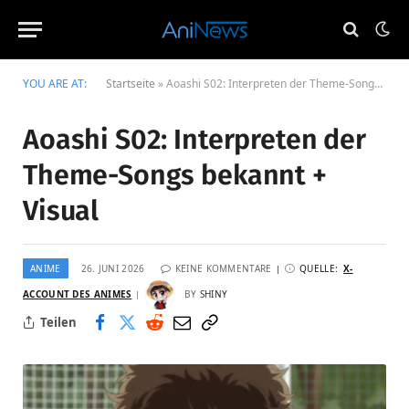
YOU ARE AT:
Startseite
»
Aoashi S02: Interpreten der Theme-Songs bekannt + Visual
Aoashi S02: Interpreten der
Theme-Songs bekannt +
Visual
ANIME
26. JUNI 2026
KEINE KOMMENTARE
QUELLE:
X-
ACCOUNT DES ANIMES
BY
SHINY
Teilen