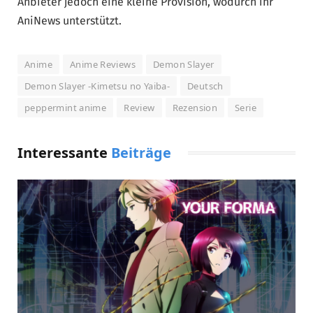
Anbieter jedoch eine kleine Provision, wodurch ihr
AniNews unterstützt.
Anime
Anime Reviews
Demon Slayer
Demon Slayer -Kimetsu no Yaiba-
Deutsch
peppermint anime
Review
Rezension
Serie
Interessante
Beiträge