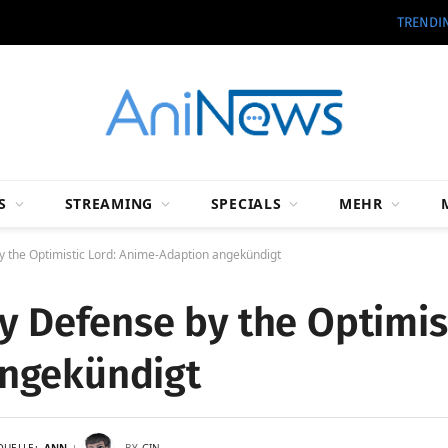
TRENDI
S
STREAMING
SPECIALS
MEHR
y the Optimistic Lord: Anime-Adaption angekündigt
y Defense by the Optimist
ngekündigt
QUELLE:
ANN
BY
GIN