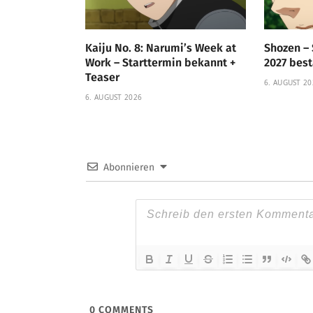
Kaiju No. 8: Narumi’s Week at
Shozen – 
Work – Starttermin bekannt +
2027 bestä
Teaser
6. AUGUST 20
6. AUGUST 2026
Abonnieren
0
COMMENTS