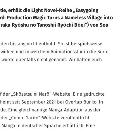
e, erhält die Light Novel-Reihe „Easygoing
rd: Production Magic Turns a Nameless Village into
Okiraku Ryōshu no Tanoshii Ryōchi Bōei“) von Sou
en bislang nicht enthüllt. So ist beispielsweise
twirken und in welchem Animationsstudio die Serie
 wurde ebenfalls nicht genannt. Wir halten euch
uf der „Shōsetsu ni Narō“-Website. Eine gedruckte
scheint seit September 2021 bei Overlap Bunko. In
ände. Eine gleichnamige Manga-Adaption aus der
f der „Comic Gardo“-Website veröffentlicht.
 Manga in deutscher Sprache erhältlich. Eine