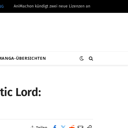
AniMachon kündigt zwei neue Lizenzen an
NG
MANGA-ÜBERSICHTEN
ic Lord:
Teilen