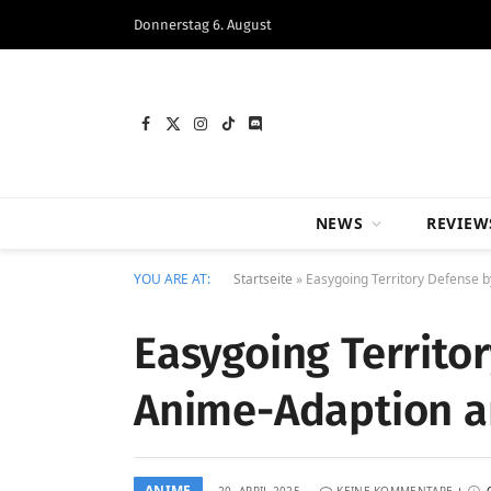
Donnerstag 6. August
Facebook
X
Instagram
TikTok
Discord
(Twitter)
NEWS
REVIEW
YOU ARE AT:
Startseite
»
Easygoing Territory Defense b
Easygoing Territor
Anime-Adaption a
ANIME
20. APRIL 2025
KEINE KOMMENTARE