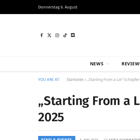
Donnerstag 6. August
Facebook
X
Instagram
TikTok
Discord
(Twitter)
NEWS
REVIEW
YOU ARE AT:
Startseite
»
„Starting From a Lie“-Schöpfe
„Starting From a 
2025
KINO & EVENTS
3. MAI 2025
KEINE KOMMENTAR