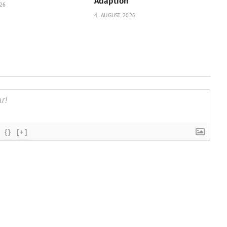
Adaption
26
4. AUGUST 2026
{}
[+]