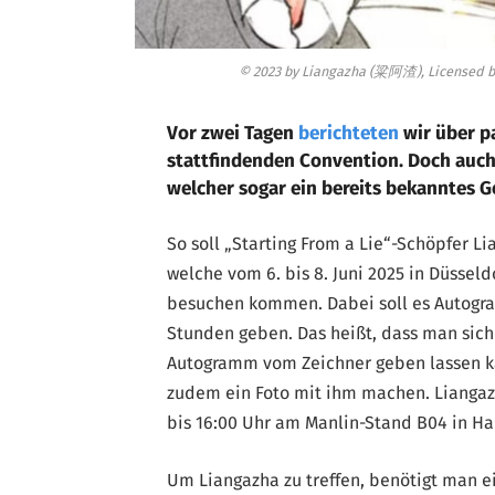
© 2023 by Liangazha (粱阿渣), Licensed by 
Vor zwei Tagen
berichteten
wir über p
stattfindenden Convention. Doch auch
welcher sogar ein bereits bekanntes Ge
So soll „Starting From a Lie“-Schöpfer L
welche vom 6. bis 8. Juni 2025 in Düsseldo
besuchen kommen. Dabei soll es Autogr
Stunden geben. Das heißt, dass man sich 
Autogramm vom Zeichner geben lassen k
zudem ein Foto mit ihm machen. Liangazh
bis 16:00 Uhr am Manlin-Stand B04 in Hal
Um Liangazha zu treffen, benötigt man e