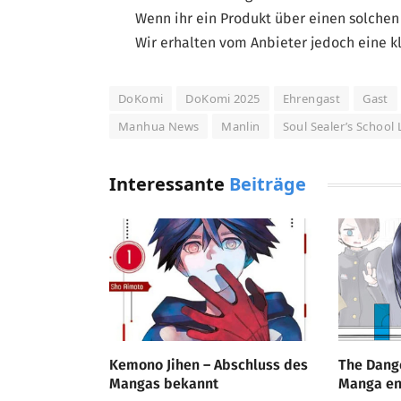
Wenn ihr ein Produkt über einen solchen 
Wir erhalten vom Anbieter jedoch eine kl
DoKomi
DoKomi 2025
Ehrengast
Gast
Manhua News
Manlin
Soul Sealer’s School 
Interessante
Beiträge
Kemono Jihen – Abschluss des
The Dange
Mangas bekannt
Manga end