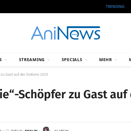
TRENDING
S
STREAMING
SPECIALS
MEHR
r zu Gast auf der DoKomi 2025
Lie“-Schöpfer zu Gast au
E
QUELLE:
MANLIN
BY
MICHA