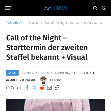
YOU ARE AT:
Startseite
»
Call of the Night – Starttermin der zweiten Staffel bekannt + Visual
Call of the Night –
Starttermin der zweiten
Staffel bekannt + Visual
ANIME
16. MAI 2025
KEINE KOMMENTARE
QUELLE:
X-
ACCOUNT DES ANIMES
BY
SHINY
Teilen