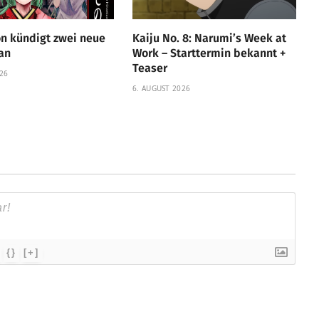
n kündigt zwei neue
Kaiju No. 8: Narumi’s Week at
an
Work – Starttermin bekannt +
Teaser
26
6. AUGUST 2026
{}
[+]