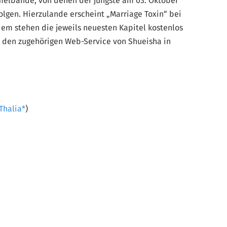
melbände, von denen der jüngste am 03. Oktober
folgen. Hierzulande erscheint „Marriage Toxin“ bei
em stehen die jeweils neuesten Kapitel kostenlos
e den zugehörigen Web-Service von Shueisha in
Thalia
)