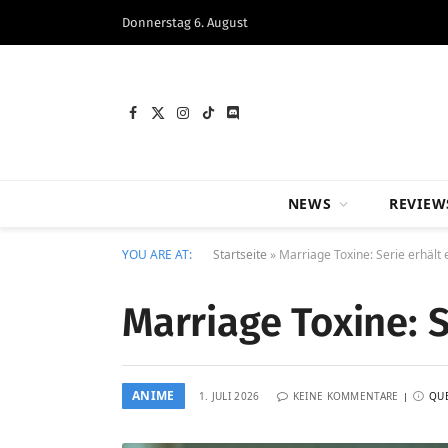
Donnerstag 6. August
Facebook
X
Instagram
TikTok
Discord
(Twitter)
NEWS
REVIEW
YOU ARE AT:
Startseite
»
Marriage Toxine: Serie erhält e
Marriage Toxine: S
ANIME
1. JULI 2026
KEINE KOMMENTARE
QU