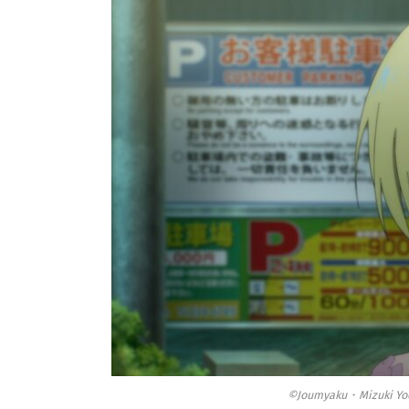
©Joumyaku・Mizuki Yo