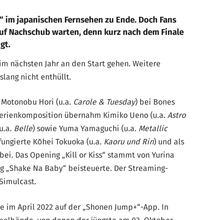
n“ im japanischen Fernsehen zu Ende. Doch Fans
auf Nachschub warten, denn kurz nach dem Finale
gt.
 im nächsten Jahr an den Start gehen. Weitere
lang nicht enthüllt.
r Motonobu Hori (u.a.
Carole & Tuesday
) bei Bones
 Serienkomposition übernahm Kimiko Ueno (u.a.
Astro
(u.a.
Belle
) sowie Yuma Yamaguchi (u.a.
Metallic
 fungierte Kōhei Tokuoka (u.a.
Kaoru und Rin
) und als
i. Das Opening „Kill or Kiss“ stammt von Yurina
g „Shake Na Baby“ beisteuerte. Der Streaming-
 Simulcast.
e im April 2022 auf der „Shonen Jump+“-App. In