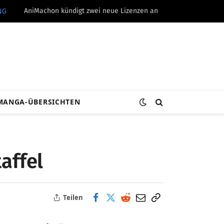
AniMachon kündigt zwei neue Lizenzen an
NG
MANGA-ÜBERSICHTEN
affel
Teilen