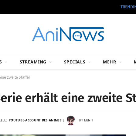
TRENDI
S
STREAMING
SPECIALS
MEHR
ine zweite Staffel
erie erhält eine zweite St
ELLE:
YOUTUBE-ACCOUNT DES ANIMES
BY
MINH