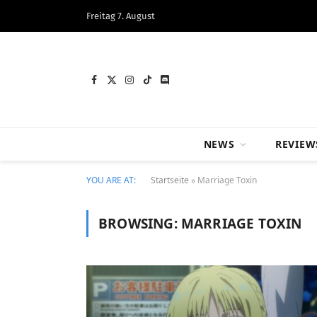
Freitag 7. August
Facebook
X
Instagram
TikTok
Discord
(Twitter)
NEWS
REVIEW
YOU ARE AT:
Startseite
»
Marriage Toxin
BROWSING:
MARRIAGE TOXIN